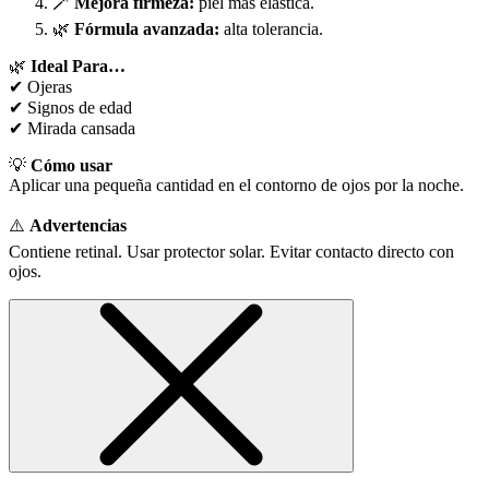
🪄
Mejora firmeza:
piel más elástica.
🌿
Fórmula avanzada:
alta tolerancia.
🌿
Ideal Para…
✔ Ojeras
✔ Signos de edad
✔ Mirada cansada
💡
Cómo usar
Aplicar una pequeña cantidad en el contorno de ojos por la noche.
⚠️
Advertencias
Contiene retinal. Usar protector solar. Evitar contacto directo con
ojos.