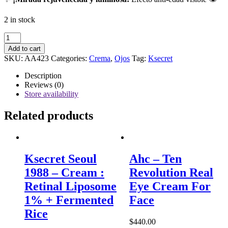
2 in stock
Ksecret
Seoul
Add to cart
1988
SKU:
AA423
Categories:
Crema
,
Ojos
Tag:
Ksecret
-
Eye
Description
Cream
Reviews (0)
:
Store availability
Retinal
Liposome
Related products
4%
+
Fermented
Bean
quantity
Ksecret Seoul
Ahc – Ten
1988 – Cream :
Revolution Real
Retinal Liposome
Eye Cream For
1% + Fermented
Face
Rice
$
440.00