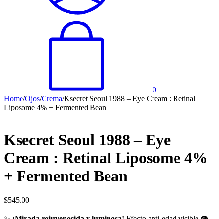
0
Home
/
Ojos
/
Crema
/
Ksecret Seoul 1988 – Eye Cream : Retinal
Liposome 4% + Fermented Bean
Ksecret Seoul 1988 – Eye
Cream : Retinal Liposome 4%
+ Fermented Bean
$
545.00
✨
¡Mirada rejuvenecida y luminosa!
Efecto anti-edad visible 👁️