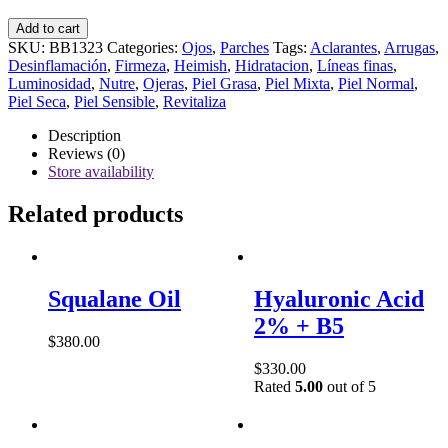
Hydrogel
Add to cart
Eye
SKU:
BB1323
Categories:
Ojos
,
Parches
Tags:
Aclarantes
,
Arrugas
,
Patch
Desinflamación
,
Firmeza
,
Heimish
,
Hidratacion
,
Líneas finas
,
Bulgarian
Luminosidad
,
Nutre
,
Ojeras
,
Piel Grasa
,
Piel Mixta
,
Piel Normal
,
Rose
Piel Seca
,
Piel Sensible
,
Revitaliza
Water
quantity
Description
Reviews (0)
Store availability
Related products
Squalane Oil
Hyaluronic Acid
2% + B5
$
380.00
$
330.00
Rated
5.00
out of 5