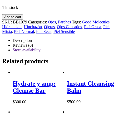
1 in stock
Caffeine
Add to cart
Energizing
SKU:
BB1079
Categories:
Ojos
,
Parches
Tags:
Good Molecules
,
Hydrogel
Hidratacion
,
Hinchazón
,
Ojeras
,
Ojos Cansados
,
Piel Grasa
,
Piel
Eye
Mixta
,
Piel Normal
,
Piel Seca
,
Piel Sensible
Patch
quantity
Description
Reviews (0)
Store availability
Related products
Hydrate y amp:
Instant Cleansing
Cleanse Bar
Balm
$
300.00
$
500.00