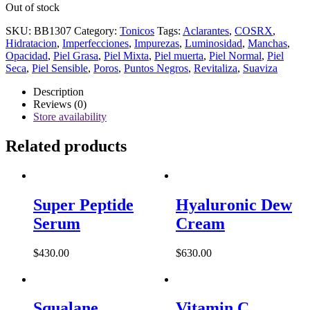
Out of stock
SKU:
BB1307
Category:
Tonicos
Tags:
Aclarantes
,
COSRX
,
Hidratacion
,
Imperfecciones
,
Impurezas
,
Luminosidad
,
Manchas
,
Opacidad
,
Piel Grasa
,
Piel Mixta
,
Piel muerta
,
Piel Normal
,
Piel
Seca
,
Piel Sensible
,
Poros
,
Puntos Negros
,
Revitaliza
,
Suaviza
Description
Reviews (0)
Store availability
Related products
Super Peptide
Hyaluronic Dew
Serum
Cream
$
430.00
$
630.00
Squalane
Vitamin C