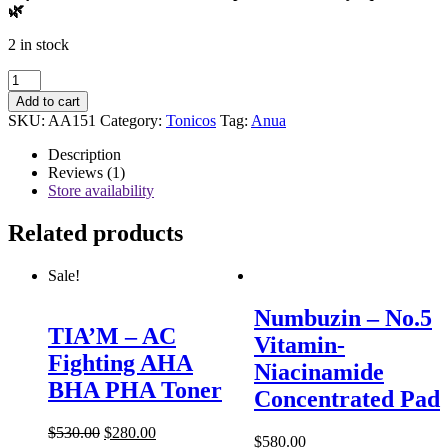
🌿
2 in stock
Anua
-
Add to cart
Heartleaf
SKU:
AA151
Category:
Tonicos
Tag:
Anua
77%
Toner
Description
Pad
Reviews (1)
quantity
Store availability
Related products
Sale!
Numbuzin – No.5
TIA’M – AC
Vitamin-
Fighting AHA
Niacinamide
BHA PHA Toner
Concentrated Pad
$
530.00
$
280.00
$
580.00