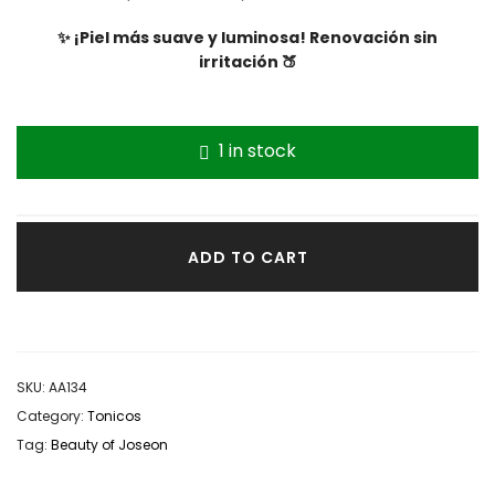
Rated
1
5.00
out of 5
✨ ¡Piel más suave y luminosa! Renovación sin
based on
irritación 🍑
customer
rating
1 in stock
ADD TO CART
SKU:
AA134
Category:
Tonicos
Tag:
Beauty of Joseon