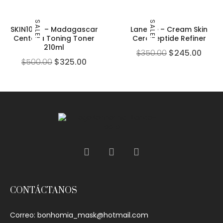
SALE!
SALE!
SKIN1004 – Madagascar
Laneige – Cream Skin
Centella Toning Toner
Cerapeptide Refiner
210ml
$
350.00
$
245.00
$
500.00
$
325.00
CONTÁCTANOS
Correo:
bonhomia_mask@hotmail.com