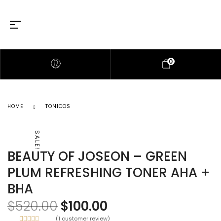
0
HOME
TONICOS
SALE!
BEAUTY OF JOSEON – GREEN
PLUM REFRESHING TONER AHA +
BHA
$
520.00
$
100.00
(
1
customer review)