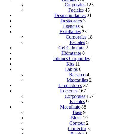
Corporales
123
Faciales
45
Desmaquillantes
21
Destacados
3
Esencias
9
Exfoliantes
23
Corporales
18
Faciales
5
Gel Calmante
2
Hidratante
0
Jabones Corporales
1
Kits
11
Labios
6
Balsamo
4
Mascarillas
2
Limpiadores
37
Lociones
167
Corporales
157
Faciales
9
Maquillaje
88
Base
9
Blush
19
Contour
2
Corrector
3
Fijador
1