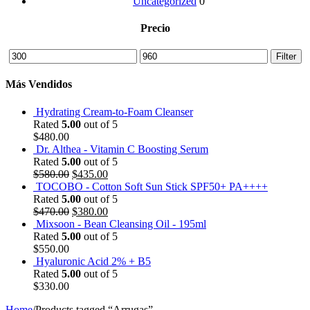
Uncategorized
0
Precio
Min
Max
Filter
price
price
Más Vendidos
Hydrating Cream-to-Foam Cleanser
Rated
5.00
out of 5
$
480.00
Dr. Althea - Vitamin C Boosting Serum
Rated
5.00
out of 5
$
580.00
$
435.00
TOCOBO - Cotton Soft Sun Stick SPF50+ PA++++
Rated
5.00
out of 5
$
470.00
$
380.00
Mixsoon - Bean Cleansing Oil - 195ml
Rated
5.00
out of 5
$
550.00
Hyaluronic Acid 2% + B5
Rated
5.00
out of 5
$
330.00
Home
/
Products tagged “Arrugas”