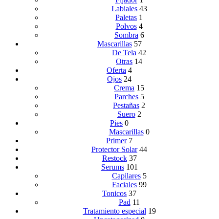
Labiales
43
Paletas
1
Polvos
4
Sombra
6
Mascarillas
57
De Tela
42
Otras
14
Oferta
4
Ojos
24
Crema
15
Parches
5
Pestañas
2
Suero
2
Pies
0
Mascarillas
0
Primer
7
Protector Solar
44
Restock
37
Serums
101
Capilares
5
Faciales
99
Tonicos
37
Pad
11
Tratamiento especial
19