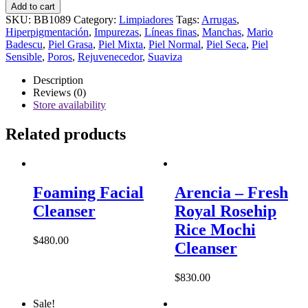
Glycolic
Add to cart
Foaming
SKU:
BB1089
Category:
Limpiadores
Tags:
Arrugas
,
Cleanser
Hiperpigmentación
,
Impurezas
,
Líneas finas
,
Manchas
,
Mario
quantity
Badescu
,
Piel Grasa
,
Piel Mixta
,
Piel Normal
,
Piel Seca
,
Piel
Sensible
,
Poros
,
Rejuvenecedor
,
Suaviza
Description
Reviews (0)
Store availability
Related products
Foaming Facial
Arencia – Fresh
Cleanser
Royal Rosehip
Rice Mochi
$
480.00
Cleanser
$
830.00
Sale!