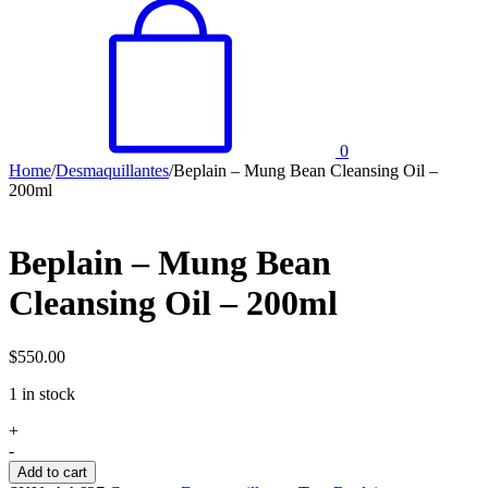
0
Home
/
Desmaquillantes
/
Beplain – Mung Bean Cleansing Oil –
200ml
Beplain – Mung Bean
Cleansing Oil – 200ml
$
550.00
1 in stock
Beplain
+
-
-
Mung
Add to cart