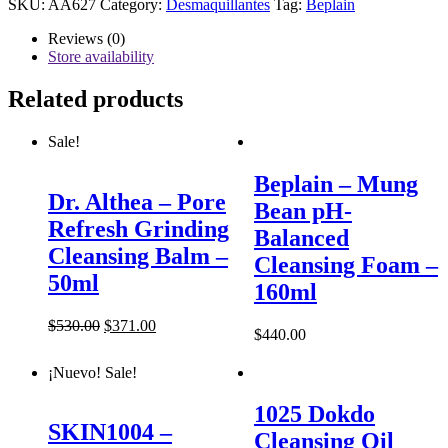
Bean
SKU:
AA627
Category:
Desmaquillantes
Tag:
Beplain
Cleansing
Oil
Reviews (0)
-
Store availability
200ml
quantity
Related products
Sale!
Beplain – Mung
Dr. Althea – Pore
Bean pH-
Refresh Grinding
Balanced
Cleansing Balm –
Cleansing Foam –
50ml
160ml
$
530.00
$
371.00
$
440.00
¡Nuevo!
Sale!
1025 Dokdo
SKIN1004 –
Cleansing Oil