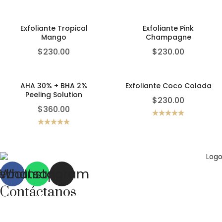
Exfoliante Tropical
Exfoliante Pink
Mango
Champagne
$
230.00
$
230.00
AHA 30% + BHA 2%
Exfoliante Coco Colada
Peeling Solution
$
230.00
$
360.00
Rated
5.00
out of 5
Rated
5.00
out of 5
ebook
Whatsapp
Instagram
Contáctanos
Correo:
bonhomia_mask@hotmail.com