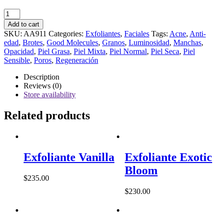
Overnight
Exfoliating
Add to cart
Treatment
SKU:
AA911
Categories:
Exfoliantes
,
Faciales
Tags:
Acne
,
Anti-
quantity
edad
,
Brotes
,
Good Molecules
,
Granos
,
Luminosidad
,
Manchas
,
Opacidad
,
Piel Grasa
,
Piel Mixta
,
Piel Normal
,
Piel Seca
,
Piel
Sensible
,
Poros
,
Regeneración
Description
Reviews (0)
Store availability
Related products
Exfoliante Vanilla
Exfoliante Exotic
Bloom
$
235.00
$
230.00