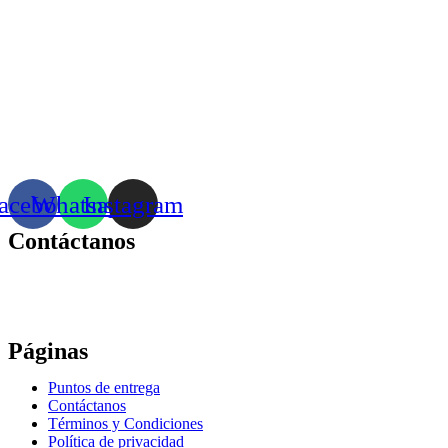
acebook
Whatsapp
Instagram
Contáctanos
Correo:
bonhomia_mask@hotmail.com
WhatsApp: +52 771 351 2050
Páginas
Puntos de entrega
Contáctanos
Términos y Condiciones
Política de privacidad