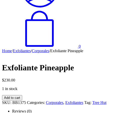
0
Home
/
Exfoliantes
/
Corporales
/
Exfoliante Pineapple
Exfoliante Pineapple
$
230.00
1 in stock
Exfoliante
Add to cart
Pineapple
SKU:
BB1375
Categories:
Corporales
,
Exfoliantes
Tag:
Tree Hut
quantity
Reviews (0)