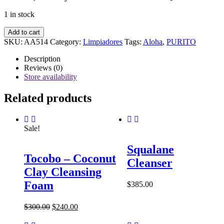
1 in stock
Purito
Add to cart
Seoul
SKU:
AA514
Category:
Limpiadores
Tags:
Aloha
,
PURITO
-
Mighty
Description
Bamboo
Reviews (0)
Panthenol
Store availability
Cleanser
-
Related products
150ml
quantity
Sale!
Squalane
Tocobo – Coconut
Cleanser
Clay Cleansing
Foam
$
385.00
$
300.00
$
240.00