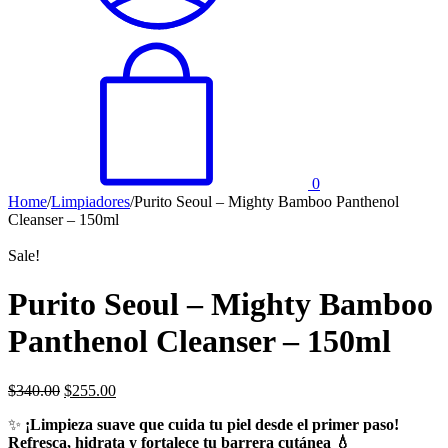
0
Home
/
Limpiadores
/
Purito Seoul – Mighty Bamboo Panthenol
Cleanser – 150ml
Sale!
Purito Seoul – Mighty Bamboo
Panthenol Cleanser – 150ml
$
340.00
$
255.00
✨
¡Limpieza suave que cuida tu piel desde el primer paso!
Refresca, hidrata y fortalece tu barrera cutánea 💧