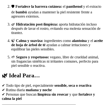
🛡️
Fortalece la barrera cutánea:
el
panthenol
y el extracto
de
bambú
ayudan a mantener la piel resistente frente a
agresores externos.
🌿
Hidratación post-limpieza:
aporta hidratación incluso
después de lavar el rostro, evitando esa molesta sensación de
tirantez.
🍃
Calma y suaviza:
ingredientes como
alantoína
y el
aceite
de hoja de árbol de té
ayudan a calmar irritaciones y
equilibrar las pieles sensibles.
🌱
Seguro y respetuoso:
vegano, libre de crueldad animal,
sin fragancias sintéticas ni irritantes comunes, perfecto para
piel sensible o reactiva.
🌿
Ideal Para…
✔ Todo tipo de piel, especialmente
sensible, seca o reactiva
✔ Rutina diaria
mañana y noche
✔ Personas que buscan
limpieza sin resecar
y que
fortalece y
calma la piel