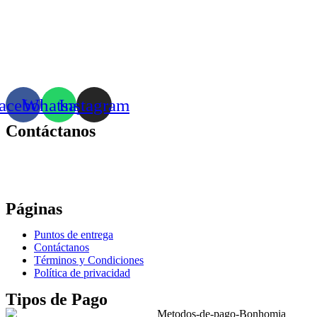
acebook
Whatsapp
Instagram
Contáctanos
Correo:
bonhomia_mask@hotmail.com
WhatsApp: +52 771 351 2050
Páginas
Puntos de entrega
Contáctanos
Términos y Condiciones
Política de privacidad
Tipos de Pago